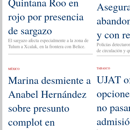
Quintana Roo en
Asegur
rojo por presencia
abando
de sargazo
y con r
El sargazo afecta especialmente a la zona de
Policías detectaro
Tulum a Xcalak, en la frontera con Belice.
de circulación y q
TABASCO
MÉXICO
UJAT of
Marina desmiente a
opcione
Anabel Hernández
no pasa
sobre presunto
admisi
complot en