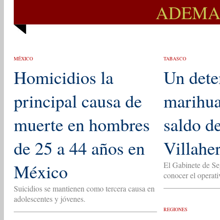
ADEMAS
MÉXICO
TABASCO
Homicidios la
Un dete
principal causa de
marihua
muerte en hombres
saldo d
de 25 a 44 años en
Villahe
México
El Gabinete de Se
conocer el operati
Suicidios se mantienen como tercera causa en
adolescentes y jóvenes.
REGIONES