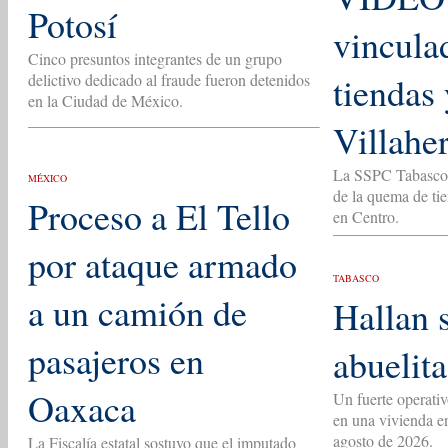
Potosí
vincula
Cinco presuntos integrantes de un grupo
tiendas
delictivo dedicado al fraude fueron detenidos
en la Ciudad de México.
Villahe
La SSPC Tabasco i
MÉXICO
de la quema de ti
Proceso a El Tello
en Centro.
por ataque armado
TABASCO
a un camión de
Hallan 
pasajeros en
abuelit
Oaxaca
Un fuerte operativ
en una vivienda e
agosto de 2026.
La Fiscalía estatal sostuvo que el imputado