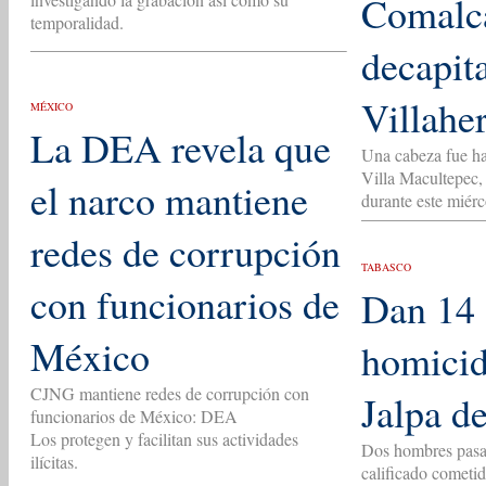
Comalca
temporalidad.
decapit
Villahe
MÉXICO
La DEA revela que
Una cabeza fue ha
Villa Macultepec,
el narco mantiene
durante este miér
redes de corrupción
TABASCO
con funcionarios de
Dan 14 
México
homicid
CJNG mantiene redes de corrupción con
Jalpa d
funcionarios de México: DEA
Los protegen y facilitan sus actividades
Dos hombres pasar
ilícitas.
calificado cometi