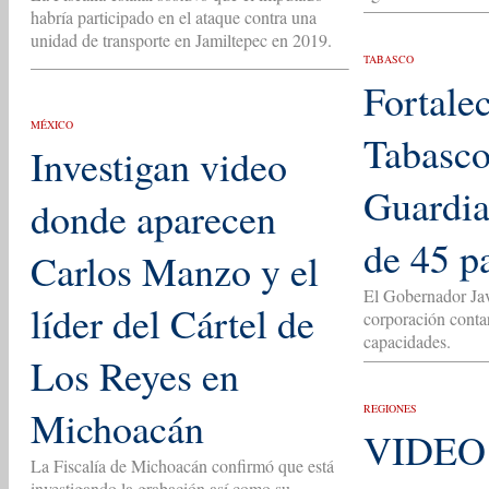
habría participado en el ataque contra una
unidad de transporte en Jamiltepec en 2019.
TABASCO
Fortale
MÉXICO
Tabasco
Investigan video
Guardia 
donde aparecen
de 45 pa
Carlos Manzo y el
El Gobernador Ja
líder del Cártel de
corporación conta
capacidades.
Los Reyes en
REGIONES
Michoacán
VIDEO 
La Fiscalía de Michoacán confirmó que está
investigando la grabación así como su