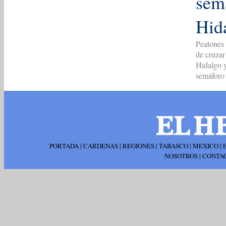
sem
Hid
Peatones 
de cruzar
Hidalgo y
semáforo
PORTADA
|
CARDENAS
|
REGIONES
|
TABASCO
|
MEXICO
|
NOSOTROS
|
CONTA