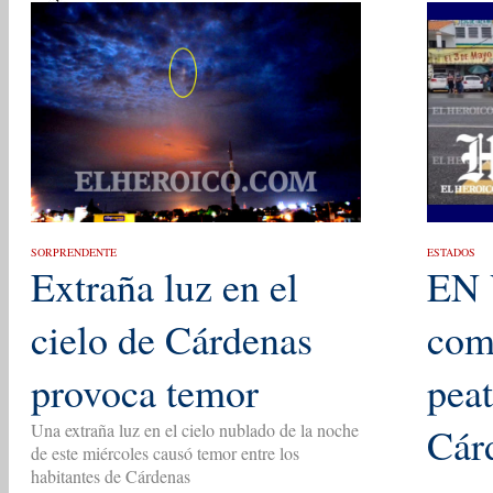
SORPRENDENTE
ESTADOS
Extraña luz en el
EN 
cielo de Cárdenas
com
provoca temor
pea
Una extraña luz en el cielo nublado de la noche
Cár
de este miércoles causó temor entre los
habitantes de Cárdenas